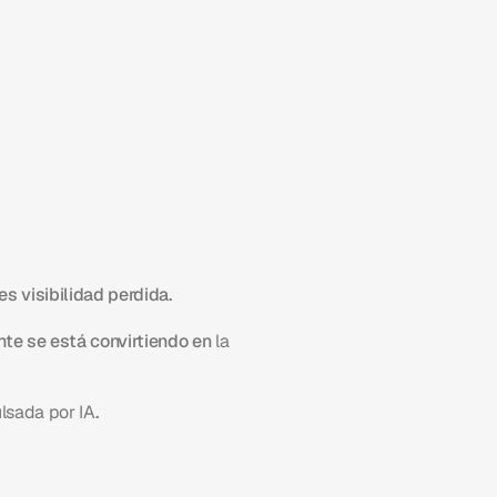
s visibilidad perdida.
nte se está convirtiendo en 
la 
lsada por IA
.