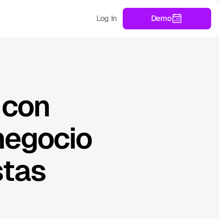
Log In
Demo
 con
negocio
stas