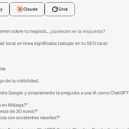
ty
Claude
Grok
mini sobre tu negocio... 
¿apareces en la respuesta?
d local en línea significaba trabajar en tu SEO local:
das
o de la visibilidad.
ite Google y simplemente le pregunta a una IA como ChatGPT
a en Málaga?”
enos de 30 euros?”
goza con excelentes reseñas?”