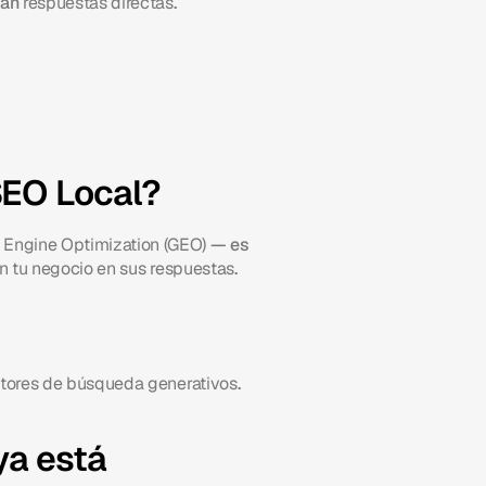
an 
respuestas directas
.
SEO Local?
 Engine Optimization (GEO)
 — es 
n tu negocio en sus respuestas
.
tores de búsqueda generativos
.
a está 