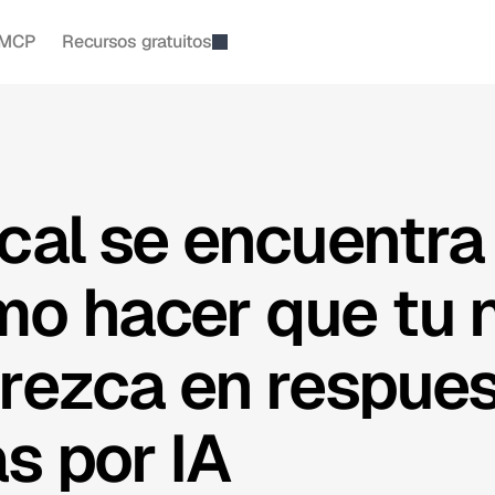
MCP
Recursos gratuitos
ocal se encuentra
o hacer que tu 
arezca en respue
s por IA