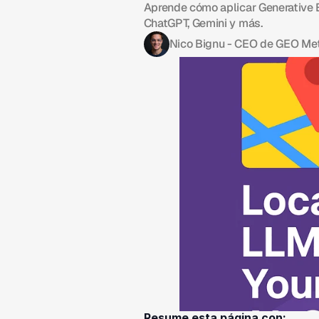
Aprende cómo aplicar Generative E
ChatGPT, Gemini y más.
Nico Bignu - CEO de GEO Met
Resume esta página con: