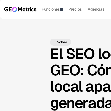
Funciones
Precios
Agencias
Volver
El SEO l
GEO: Cóm
local ap
generada