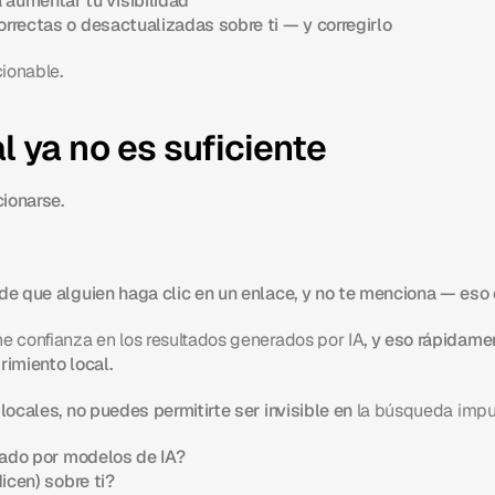
aumentar tu visibilidad
correctas o desactualizadas sobre ti — y corregirlo
ionable
.
l ya no es suficiente
cionarse.
e que alguien haga clic en un enlace, y no te menciona — eso e
e confianza en los resultados generados por IA
, y eso rápidame
rimiento local.
ocales, no puedes permitirte ser invisible en 
la búsqueda impu
itado por modelos de IA?
icen) sobre ti?