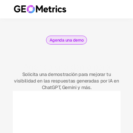
Agenda una demo
Agenda una demo para
explorar el poder de GEO
Solicita una demostración para mejorar tu
visibilidad en las respuestas generadas por IA en
Metrics
ChatGPT, Gemini y más.