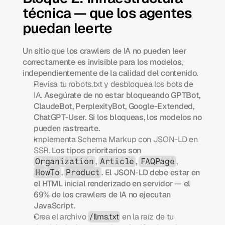
técnica — que los agentes 
puedan leerte
Un sitio que los crawlers de IA no pueden leer 
correctamente es invisible para los modelos, 
independientemente de la calidad del contenido.
Revisa tu robots.txt y desbloquea los bots de 
IA.
 Asegúrate de no estar bloqueando GPTBot, 
ClaudeBot, PerplexityBot, Google-Extended, 
ChatGPT-User. Si los bloqueas, los modelos no 
pueden rastrearte.
Implementa Schema Markup con JSON-LD en 
SSR.
 Los tipos prioritarios son 
, 
, 
, 
Organization
Article
FAQPage
, 
. El JSON-LD debe estar en 
HowTo
Product
el HTML inicial renderizado en servidor — el 
69% de los crawlers de IA no ejecutan 
JavaScript.
Crea el archivo 
/llms.txt
 en la raíz de tu 