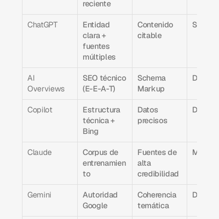
reciente
ChatGPT
Entidad 
Contenido 
Seman
clara + 
citable
fuentes 
múltiples
AI 
SEO técnico 
Schema 
Días
Overviews
(E-E-A-T)
Markup
Copilot
Estructura 
Datos 
Días
técnica + 
precisos
Bing
Claude
Corpus de 
Fuentes de 
Meses
entrenamien
alta 
to
credibilidad
Gemini
Autoridad 
Coherencia 
Días
Google
temática